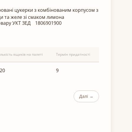
ровані цукерки з комбінованим корпусом з
и та желе зі смаком лимона
овару УКТ ЗЕД
1806901900
ількість ящиків на палеті
Термін придатності
20
9
Далі →