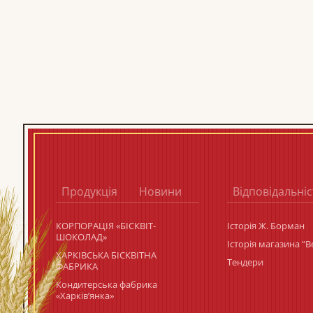
Продукція
Новини
Відповідальніс
КОРПОРАЦIЯ «БIСКВIТ-
Історія Ж. Борман
ШОКОЛАД»
Історія магазина “
ХАРКІВСЬКА БІСКВІТНА
Тендери
ФАБРИКА
Кондитерська фабрика
«Харків’янка»