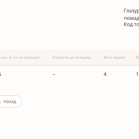
Глазу
помад
Код т
л.шт. в 1кг не меньше
Кількість шт в ящику
Вага ящика
К
5
–
4
1
← Назад