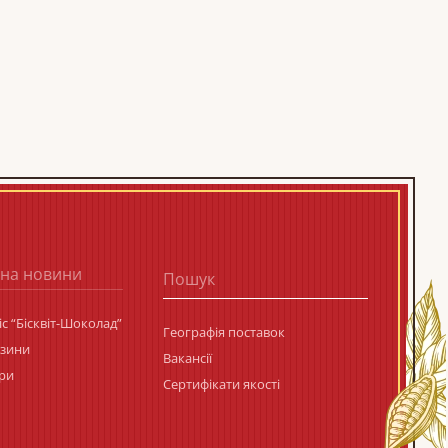
 на новини
с “Бісквіт-Шоколад”
Географія поставок
азини
Вакансії
ри
Сертифікати якості