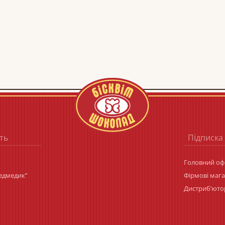
ть
Підписка
Головний офі
Ведмедик”
Фірмові маг
Дистриб’юто