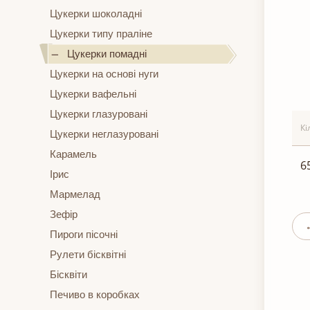
Цукерки шоколадні
Цукерки типу праліне
Цукерки помадні
Цукерки на основі нуги
Цукерки вафельні
Цукерки глазуровані
Кі
Цукерки неглазуровані
Карамель
6
Ірис
Мармелад
Зефір
Пироги пісочні
Рулети бісквітні
Бісквіти
Печиво в коробках