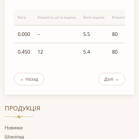
Вага
Кількість шт в ящику
Вага ящика
Кількість ящик
0.000
–
5.5
80
0.450
12
5.4
80
← Назад
Далі →
ПРОДУКЦІЯ
Новинки
Шоколад