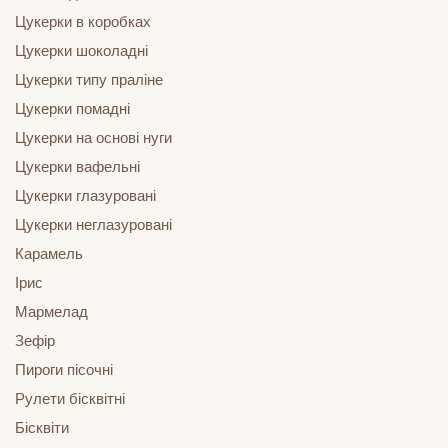
Цукерки в коробках
Цукерки шоколадні
Цукерки типу праліне
Цукерки помадні
Цукерки на основі нуги
Цукерки вафельні
Цукерки глазуровані
Цукерки неглазуровані
Карамель
Ірис
Мармелад
Зефір
Пироги пісочні
Рулети бісквітні
Бісквіти