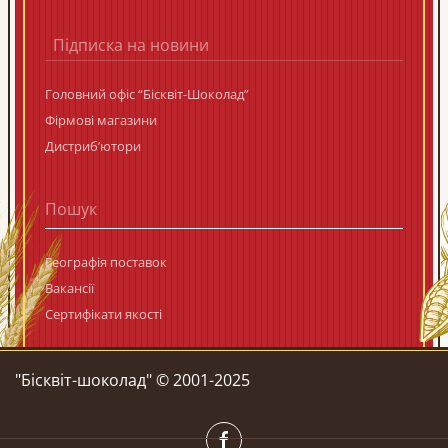
Підписка на новини
Головний офіс “Бісквіт-Шоколад”
Фірмові магазини
Дистриб’ютори
Географія поставок
Вакансії
Сертифікати якості
"Бiсквiт-шоколад" © 2001-2025