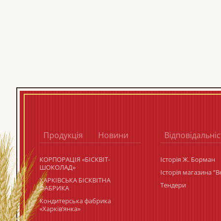
Продукція
Новини
Відповідальніс
КОРПОРАЦIЯ «БIСКВIТ-
Історія Ж. Борман
ШОКОЛАД»
Історія магазина “
ХАРКІВСЬКА БІСКВІТНА
Тендери
ФАБРИКА
Кондитерська фабрика
«Харків’янка»