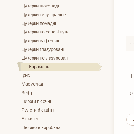
Цукерки шоколадні
Цукерки типу праліне
Цукерки помадні
Цукерки на основі нуги
Цукерки вафельні
Єм
Цукерки глазуровані
Цукерки неглазуровані
Карамель
Ірис
1
Мармелад
Зефір
0
Пироги пісочні
Рулети бісквітні
Бісквіти
Печиво в коробках