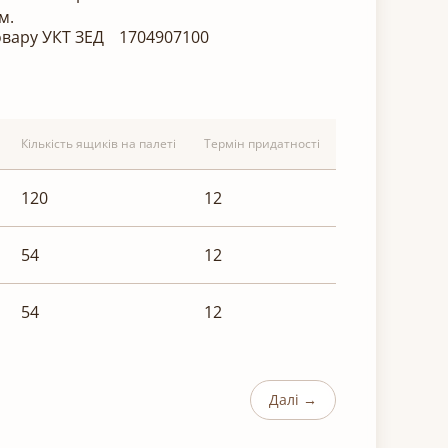
м.
овару УКТ ЗЕД
1704907100
Кількість ящиків на палеті
Термін придатності
120
12
54
12
54
12
Далі →