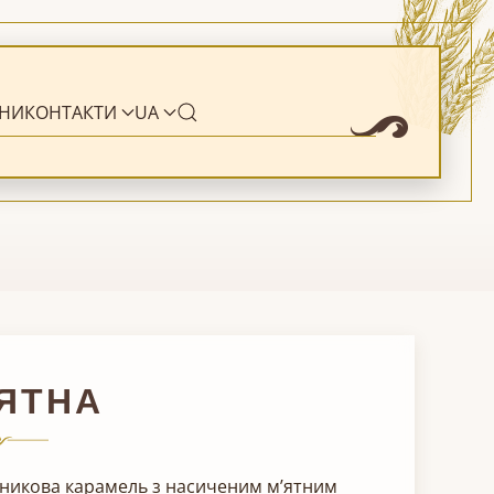
НИ
КОНТАКТИ
UA
ЯТНА
никова карамель з насиченим м’ятним