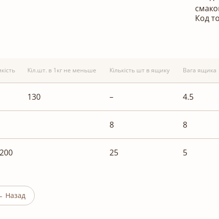
смако
Код т
кість
Кіл.шт. в 1кг не меньше
Кількість шт в ящику
Вага ящика
130
–
4.5
8
8
.200
25
5
← Назад