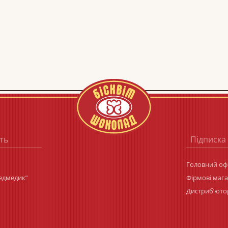
ть
Підписка
Головний офі
Ведмедик”
Фірмові маг
Дистриб’юто