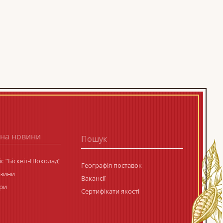
 на новини
с “Бісквіт-Шоколад”
Географія поставок
азини
Вакансії
ри
Сертифікати якості