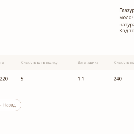
Глазу
молоч
натур
Код т
га
Кількість шт в ящику
Вага ящика
Кількість я
.220
5
1.1
240
← Назад