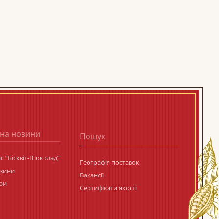
 на новини
с “Бісквіт-Шоколад”
Географія поставок
азини
Вакансії
ри
Сертифікати якості