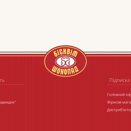
ть
Підписка
Головний офі
Ведмедик”
Фірмові маг
Дистриб’юто