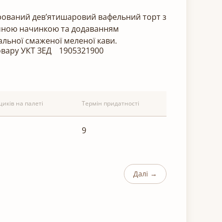
рований дев’ятишаровий вафельний торт з
ною начинкою та додаванням
альної смаженої меленої кави.
овару УКТ ЗЕД
1905321900
щиків на палеті
Термін придатності
9
Далі →