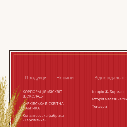
Продукція
Новини
Відповідальніс
КОРПОРАЦIЯ «БIСКВIТ-
Історія Ж. Борман
ШОКОЛАД»
Історія магазина “
ХАРКІВСЬКА БІСКВІТНА
Тендери
ФАБРИКА
Кондитерська фабрика
«Харків’янка»