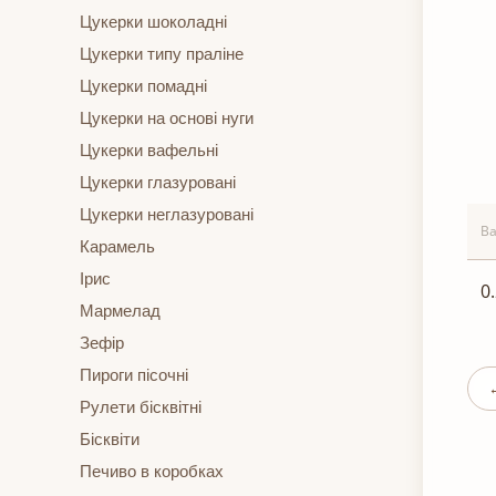
Цукерки шоколадні
Цукерки типу праліне
Цукерки помадні
Цукерки на основі нуги
Цукерки вафельні
Цукерки глазуровані
Цукерки неглазуровані
Ва
Карамель
Ірис
0
Мармелад
Зефір
Пироги пісочні
Рулети бісквітні
Бісквіти
Печиво в коробках