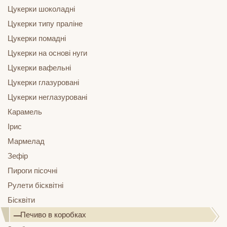
Цукерки шоколадні
Цукерки типу праліне
Цукерки помадні
Цукерки на основі нуги
Цукерки вафельні
Цукерки глазуровані
Цукерки неглазуровані
Карамель
Ірис
Мармелад
Зефір
Пироги пісочні
Рулети бісквітні
Бісквіти
Печиво в коробках