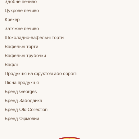
Здобне печиво
Цукрове печиво
Крекер
Затяжне печиво
Шоколадно-вафельні торти
Вафельні торти
Вафельні трубочки
Вафлі
Продукція на фруктозі або сорбіті
Пісна продукція
Бренд Georges
Бренд Забодайка
Бренд Old Collection
Бренд Фірмовий