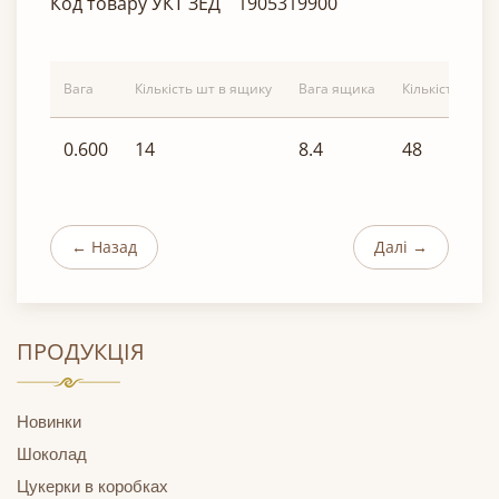
Код товару УКТ ЗЕД
1905319900
Вага
Кількість шт в ящику
Вага ящика
Кількість ящик
0.600
14
8.4
48
← Назад
Далі →
ПРОДУКЦІЯ
Новинки
Шоколад
Цукерки в коробках