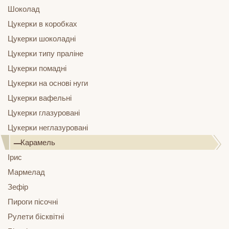
Шоколад
Цукерки в коробках
Цукерки шоколадні
Цукерки типу праліне
Цукерки помадні
Цукерки на основі нуги
Цукерки вафельні
Цукерки глазуровані
Цукерки неглазуровані
Карамель
Ірис
Мармелад
Зефір
Пироги пісочні
Рулети бісквітні