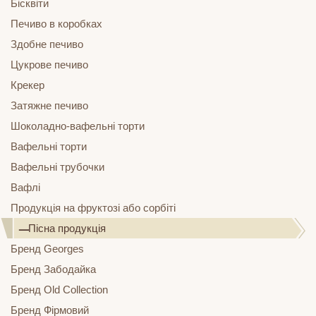
Бісквіти
Печиво в коробках
Здобне печиво
Цукрове печиво
Крекер
Затяжне печиво
Шоколадно-вафельні торти
Вафельні торти
Вафельні трубочки
Вафлі
Продукція на фруктозі або сорбіті
Пісна продукція
Бренд Georges
Бренд Забодайка
Бренд Old Collection
Бренд Фірмовий