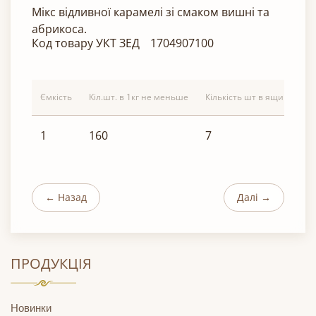
Мікс відливної карамелі зі смаком вишні та
абрикоса.
Код товару УКТ ЗЕД
1704907100
Ємкість
Кіл.шт. в 1кг не меньше
Кількість шт в ящику
В
1
160
7
7
← Назад
Далі →
ПРОДУКЦІЯ
Новинки