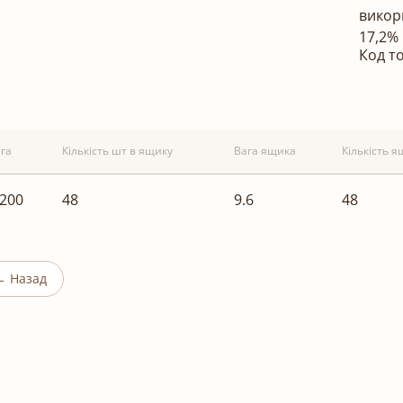
викори
17,2%
Код т
га
Кількість шт в ящику
Вага ящика
Кількість я
.200
48
9.6
48
← Назад