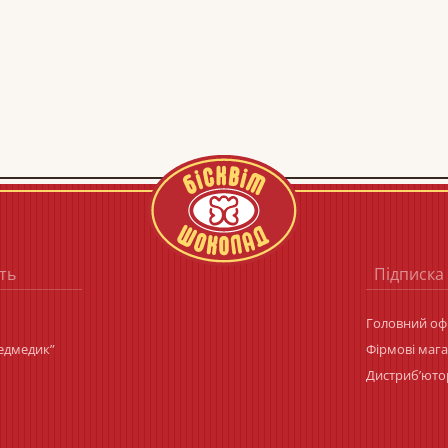
ть
Підписка
Головний офі
Ведмедик”
Фірмові маг
Дистриб’юто