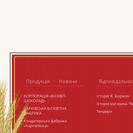
Продукція
Новини
Відповідальніс
КОРПОРАЦIЯ «БIСКВIТ-
Історія Ж. Борман
ШОКОЛАД»
Історія магазина “
ХАРКІВСЬКА БІСКВІТНА
Тендери
ФАБРИКА
Кондитерська фабрика
«Харків’янка»