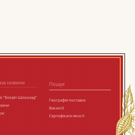
 на новини
с “Бісквіт-Шоколад”
Географія поставок
азини
Вакансії
ри
Сертифікати якості