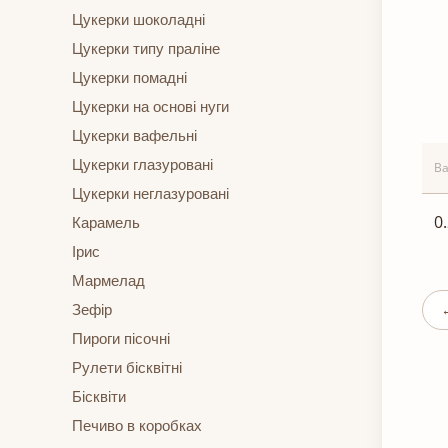
Цукерки шоколадні
Цукерки типу праліне
Цукерки помадні
Цукерки на основі нуги
Цукерки вафельні
Цукерки глазуровані
Ва
Цукерки неглазуровані
0
Карамель
Ірис
Мармелад
Зефір
Пироги пісочні
Рулети бісквітні
Бісквіти
Печиво в коробках