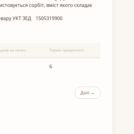
стовується сорбіт, вміст якого складає
овару УКТ ЗЕД
1505319900
щиків на палеті
Термін придатності
6
Далі →