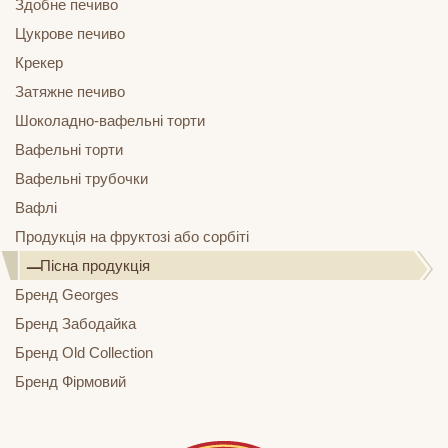
Здобне печиво
Цукрове печиво
Крекер
Затяжне печиво
Шоколадно-вафельні торти
Вафельні торти
Вафельні трубочки
Вафлі
Продукція на фруктозі або сорбіті
Пісна продукція
Бренд Georges
Бренд Забодайка
Бренд Old Collection
Бренд Фірмовий