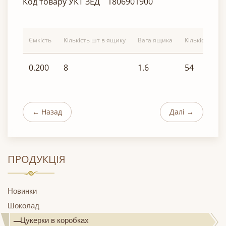
Код товару УКТ ЗЕД
1806901900
Ємкість
Кількість шт в ящику
Вага ящика
Кількість ящи
0.200
8
1.6
54
← Назад
Далі →
ПРОДУКЦІЯ
Новинки
Шоколад
Цукерки в коробках