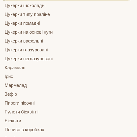
Цукерки шоколадні
Цукерки типу праліне
Цукерки помадні
Цукерки на основі нуги
Цукерки вафельні
Цукерки глазуровані
Цукерки неглазуровані
Карамель
Ірис
Мармелад
Зефір
Пироги пісочні
Рулети бісквітні
Бісквіти
Печиво в коробках