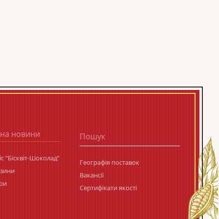
 на новини
с “Бісквіт-Шоколад”
Географія поставок
азини
Вакансії
ри
Сертифікати якості