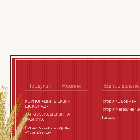
Продукція
Новини
Відповідальніс
КОРПОРАЦIЯ «БIСКВIТ-
Історія Ж. Борман
ШОКОЛАД»
Історія магазина “
ХАРКІВСЬКА БІСКВІТНА
Тендери
ФАБРИКА
Кондитерська фабрика
«Харків’янка»