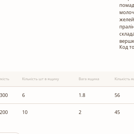
помад
молоч
желей
пралі
склад
вершк
Код т
кість
Кількість шт в ящику
Вага ящика
Кількість 
.300
6
1.8
56
.200
10
2
45