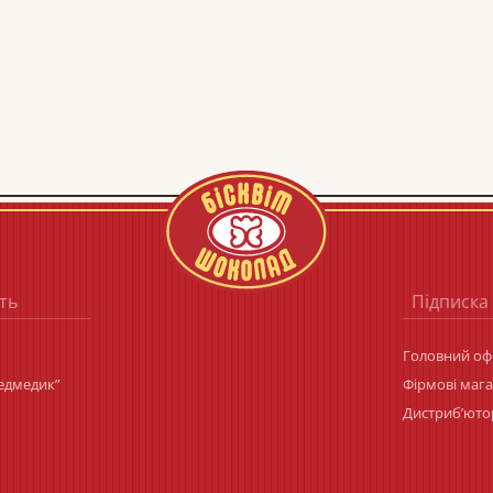
ть
Підписка
Головний офі
Ведмедик”
Фірмові маг
Дистриб’юто