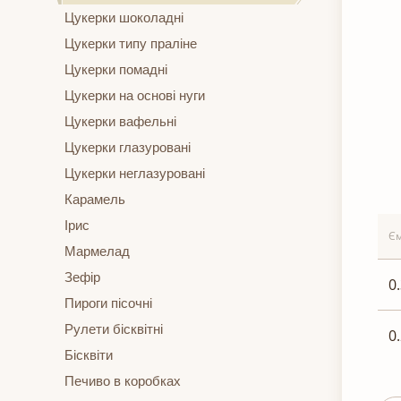
Цукерки шоколадні
Цукерки типу праліне
Цукерки помадні
Цукерки на основі нуги
Цукерки вафельні
Цукерки глазуровані
Цукерки неглазуровані
Карамель
Ірис
Єм
Мармелад
Зефір
0
Пироги пісочні
Рулети бісквітні
0
Бісквіти
Печиво в коробках