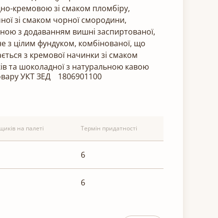
но-кремовою зі смаком пломбіру,
ної зі смаком чорної смородини,
ною з додаванням вишні заспиртованої,
не з цілим фундуком, комбінованої, що
ається з кремової начинки зі смаком
ів та шоколадної з натуральною кавою
овару УКТ ЗЕД
1806901100
ящиків на палеті
Термін придатності
6
6