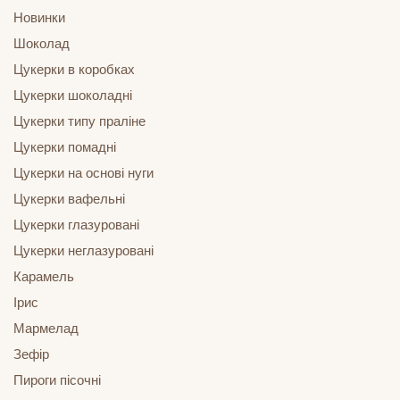
Новинки
Шоколад
Цукерки в коробках
Цукерки шоколадні
Цукерки типу праліне
Цукерки помадні
Цукерки на основі нуги
Цукерки вафельні
Цукерки глазуровані
Цукерки неглазуровані
Карамель
Ірис
Мармелад
Зефір
Пироги пісочні