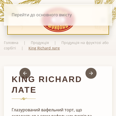
Перейти до основного вмісту
Головна
Продукція
Продукція на фруктозі або
сорбіті
King Richard лате
KING RICHARD
ЛАТЕ
Глазурований вафельний торт, що