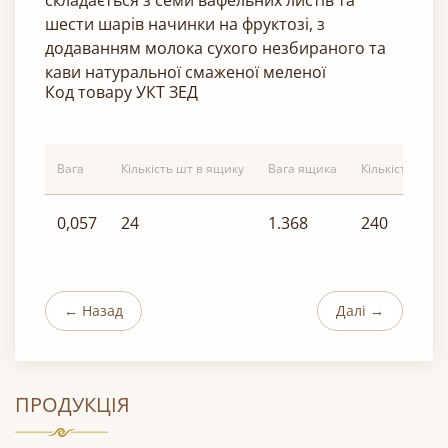
складається з семи вафельних листів та
шести шарів начинки на фруктозі, з
додаванням молока сухого незбираного та
кави натуральної смаженої меленої
Код товару УКТ ЗЕД
Вага
Кількість шт в ящику
Вага ящика
Кількість ящик
0,057
24
1.368
240
← Назад
Далі →
ПРОДУКЦІЯ