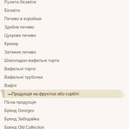
Рулети бісквітні
Бісквіти
Печиво в коробках
Здобне печиво
Цукрове печиво
Крекер
Затяжне печиво
Шоколадно-вафельні торти
Вафельні торти
Вафельні трубочки
Вафлі
Продукція на фруктозі або сорбіті
Пісна продукція
Бренд Georges
Бренд Забодайка
Бренд Old Collection